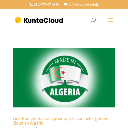
+213 770 07 48 09
info@kuntacloud.dz
Cinq Bonnes Raisons pour opter à un hébergement
Cloud en Algérie